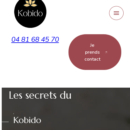
Panneau de gestion des cookies
menu
04 81 68 45 70
Je
prends
contact
Les secrets du
Kobido