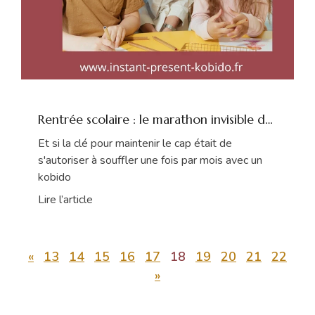
Rentrée scolaire : le marathon invisible des
mamans
Et si la clé pour maintenir le cap était de
s'autoriser à souffler une fois par mois avec un
kobido
Lire l’article
«
13
14
15
16
17
18
19
20
21
22
»