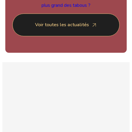
plus grand des tabous ?
Voir toutes les actualités
Téléphone
Adresse
15 place Martin
04 81 68 45 70
Bidouré
83470 Saint
Massage
Maximin la
visage
sainte baume
Kobido,