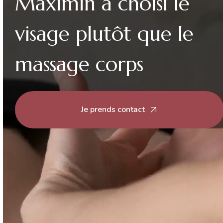
Maximin a choisi le
visage plutôt que le
massage corps
Je prends contact
Vous êtes ici :
Accueil
>
Actualités
> Pourquoi votre
facialiste à Saint-Maximin a choisi le visage plutôt que
le massage corps
Le
02 juin 2026