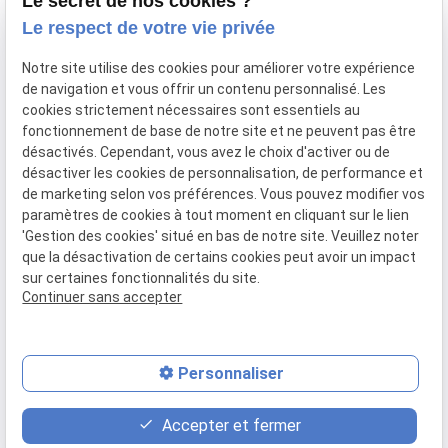
Le secret de nos cookies ?
Le respect de votre vie privée
KogaoAlign®
Cours d’automassage
Notre site utilise des cookies pour améliorer votre expérience
de navigation et vous offrir un contenu personnalisé. Les
Splitmassage® facial
cookies strictement nécessaires sont essentiels au
Actualités
fonctionnement de base de notre site et ne peuvent pas être
désactivés. Cependant, vous avez le choix d'activer ou de
Contact
désactiver les cookies de personnalisation, de performance et
de marketing selon vos préférences. Vous pouvez modifier vos
paramètres de cookies à tout moment en cliquant sur le lien
Mentions
Politique de
Gestion
Plan du
'Gestion des cookies' situé en bas de notre site. Veuillez noter
légales
confidentialité
des
site
que la désactivation de certains cookies peut avoir un impact
cookies
sur certaines fonctionnalités du site.
Siret :
91836119700034
Continuer sans accepter
Personnaliser
place
contact_page
phone
Accepter et fermer