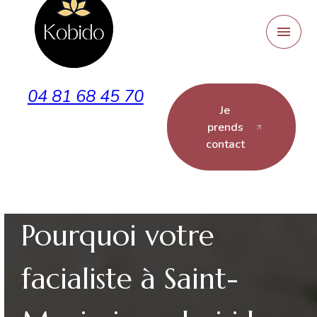
Panneau de gestion des cookies
menu
04 81 68 45 70
Je
prends
contact
Pourquoi votre
facialiste à Saint-