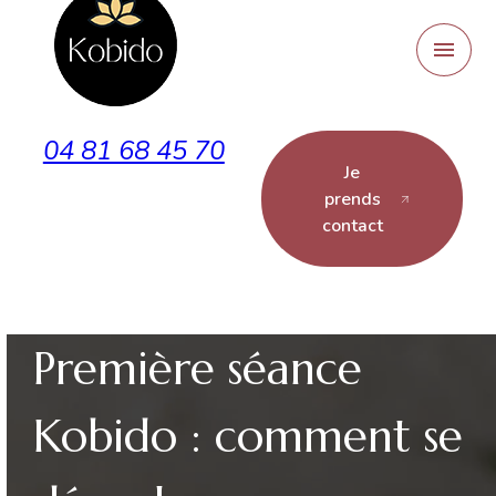
Panneau de gestion des cookies
menu
04 81 68 45 70
Je
prends
contact
Première séance
Kobido : comment se