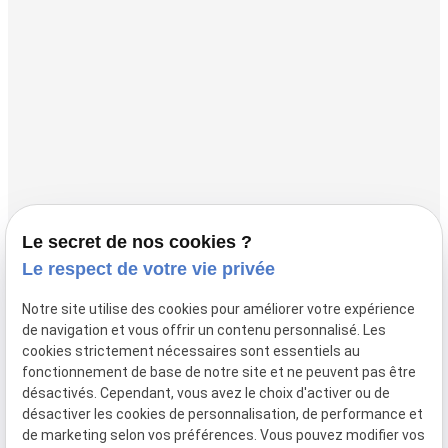
Horaires
Lundi - Fermé
Mardi - Vendredi
10:00 - 18:00
Accueil
L'instant Présent
Authentique Kobido®
Le secret de nos cookies ?
Le respect de votre vie privée
KogaoAlign®
Cours d’automassage
Notre site utilise des cookies pour améliorer votre expérience
de navigation et vous offrir un contenu personnalisé. Les
Splitmassage® facial
cookies strictement nécessaires sont essentiels au
Actualités
fonctionnement de base de notre site et ne peuvent pas être
désactivés. Cependant, vous avez le choix d'activer ou de
Contact
désactiver les cookies de personnalisation, de performance et
de marketing selon vos préférences. Vous pouvez modifier vos