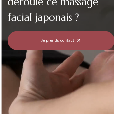
déroule ce massage
facial japonais ?
Je prends contact
Vous êtes ici :
Accueil
>
Actualités
> Première séance
Kobido : comment se déroule ce massage facial
japonais ?
Le
19 novembre 2025