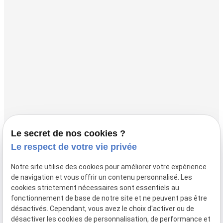
Horaires
Lundi - Fermé
Mardi - Vendredi
10:00 - 18:00
Accueil
L'instant Présent
Authentique Kobido®
Le secret de nos cookies ?
Le respect de votre vie privée
KogaoAlign®
Cours d’automassage
Notre site utilise des cookies pour améliorer votre expérience
de navigation et vous offrir un contenu personnalisé. Les
Splitmassage® facial
cookies strictement nécessaires sont essentiels au
Actualités
fonctionnement de base de notre site et ne peuvent pas être
désactivés. Cependant, vous avez le choix d'activer ou de
Contact
désactiver les cookies de personnalisation, de performance et