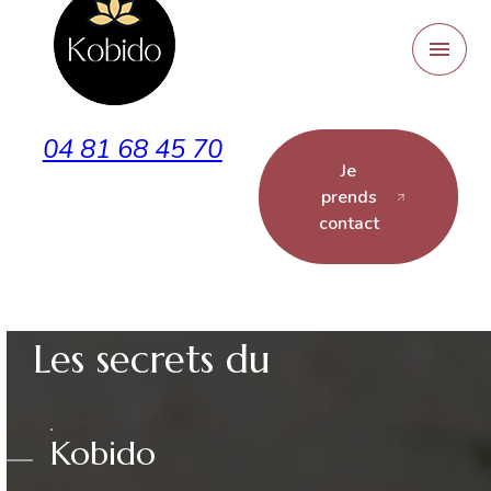
Panneau de gestion des cookies
menu
04 81 68 45 70
Je
prends
contact
Les secrets du
Kobido