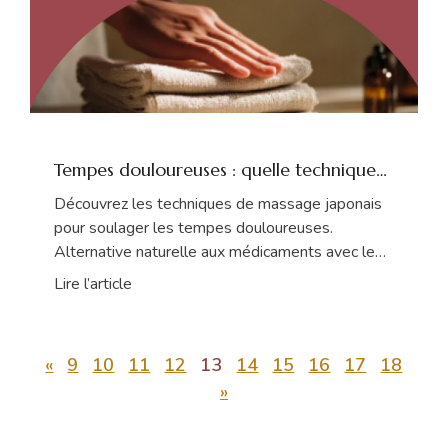
Tempes douloureuses : quelle technique
de massage pour soulager efficacement ?
Découvrez les techniques de massage japonais
pour soulager les tempes douloureuses.
Alternative naturelle aux médicaments avec le
Shiatsu
Lire l’article
«
9
10
11
12
13
14
15
16
17
18
»